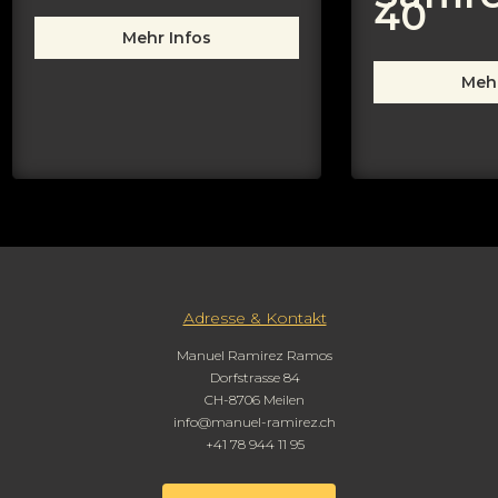
40
Mehr Infos
Mehr
Adresse & Kontakt
Manuel Ramirez Ramos
Dorfstrasse 84
CH-8706 Meilen
info@manuel-ramirez.ch
+41 78 944 11 95