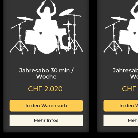
Jahresabo 30 min /
Jahresab
Woche
W
CHF 2.020
CHF
Mehr Infos
Mehr