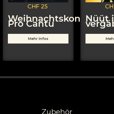
CHF 25
CH
Weihnachtskonzert
Nüüt 
Pro Cantu
vergä
Mehr Infos
Mehr
Zubehör