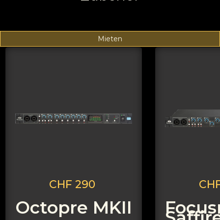
Mieten
CHF 290
CHF
Octopre MKII
Focusr
Saffir